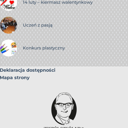
14 luty – kiermasz walentynkowy
Uczeń z pasją
Konkurs plastyczny
Deklaracja dostępności
Mapa strony