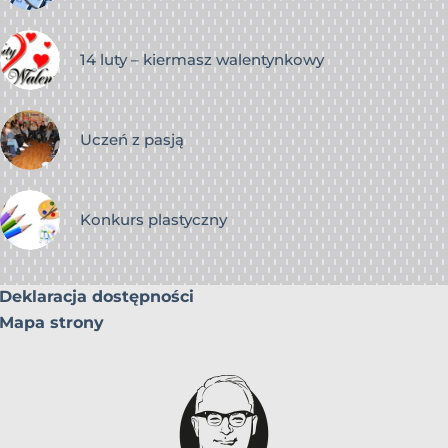
14 luty – kiermasz walentynkowy
Uczeń z pasją
Konkurs plastyczny
Deklaracja dostępności
Mapa strony