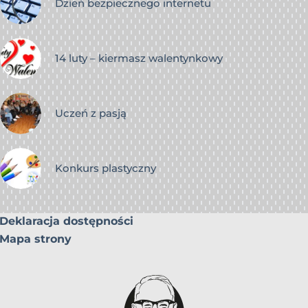
Dzień bezpiecznego internetu
14 luty – kiermasz walentynkowy
Uczeń z pasją
Konkurs plastyczny
Deklaracja dostępności
Mapa strony