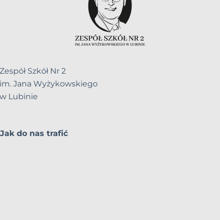
Zespół Szkół Nr 2
im. Jana Wyżykowskiego
w Lubinie
Jak do nas trafić