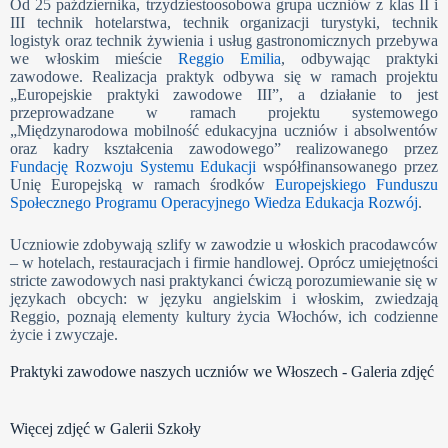
Od 25 października, trzydziestoosobowa grupa uczniów z klas II i
III technik hotelarstwa, technik organizacji turystyki, technik
logistyk oraz technik żywienia i usług gastronomicznych przebywa
we włoskim mieście
Reggio Emilia
, odbywając praktyki
zawodowe. Realizacja praktyk odbywa się w ramach projektu
„Europejskie praktyki zawodowe III”, a działanie to jest
przeprowadzane w ramach projektu systemowego
„Międzynarodowa mobilność edukacyjna uczniów i absolwentów
oraz kadry kształcenia zawodowego” realizowanego przez
Fundację Rozwoju Systemu Edukacji
współfinansowanego przez
Unię Europejską w ramach środków
Europejskiego Funduszu
Społecznego Programu Operacyjnego Wiedza Edukacja Rozwój
.
Uczniowie zdobywają szlify w zawodzie u włoskich pracodawców
– w hotelach, restauracjach i firmie handlowej. Oprócz umiejętności
stricte zawodowych nasi praktykanci ćwiczą porozumiewanie się w
językach obcych: w języku angielskim i włoskim, zwiedzają
Reggio, poznają elementy kultury życia Włochów, ich codzienne
życie i zwyczaje.
Praktyki zawodowe naszych uczniów we Włoszech - Galeria zdjęć
Więcej zdjęć w Galerii Szkoły