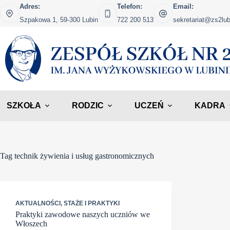
Przejdź
Adres:
Telefon:
Email:
do
Szpakowa 1, 59-300 Lubin
722 200 513
sekretariat@zs2lub
treści
SZKOŁA
RODZIC
UCZEŃ
KADRA
Tag
technik żywienia i usług gastronomicznych
AKTUALNOŚCI
,
STAŻE I PRAKTYKI
Praktyki zawodowe naszych uczniów we
Włoszech