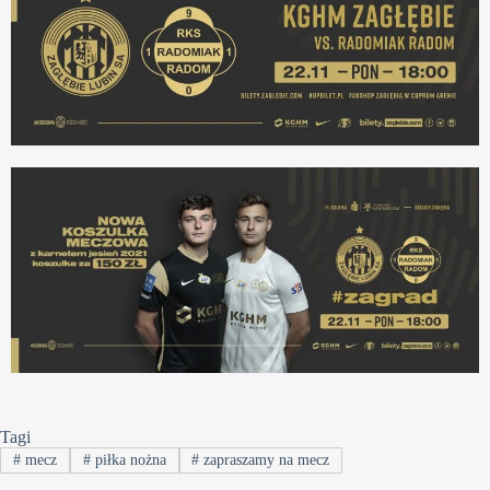
Tagi
#
mecz
#
piłka nożna
#
zapraszamy na mecz