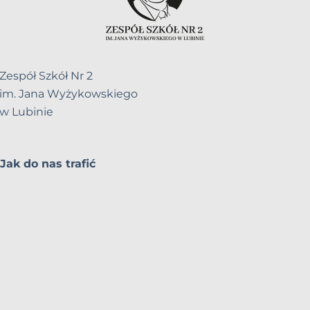
Zespół Szkół Nr 2
im. Jana Wyżykowskiego
w Lubinie
Jak do nas trafić