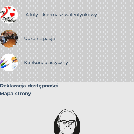
14 luty – kiermasz walentynkowy
Uczeń z pasją
Konkurs plastyczny
Deklaracja dostępności
Mapa strony