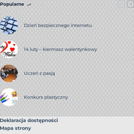
Popularne
Dzień bezpiecznego internetu
14 luty – kiermasz walentynkowy
Uczeń z pasją
Konkurs plastyczny
Deklaracja dostępności
Mapa strony