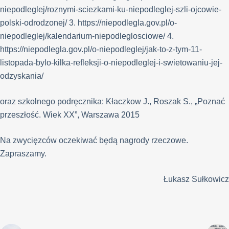
niepodleglej/roznymi-sciezkami-ku-niepodleglej-szli-ojcowie-
polski-odrodzonej/ 3. https://niepodlegla.gov.pl/o-
niepodleglej/kalendarium-niepodleglosciowe/ 4.
https://niepodlegla.gov.pl/o-niepodleglej/jak-to-z-tym-11-
listopada-bylo-kilka-refleksji-o-niepodleglej-i-swietowaniu-jej-
odzyskania/
oraz szkolnego podręcznika: Kłaczkow J., Roszak S., „Poznać
przeszłość. Wiek XX”, Warszawa 2015
Na zwycięzców oczekiwać będą nagrody rzeczowe.
Zapraszamy.
Łukasz Sułkowicz