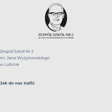
Zespół Szkół Nr 2
im. Jana Wyżykowskiego
w Lubinie
Jak do nas trafić