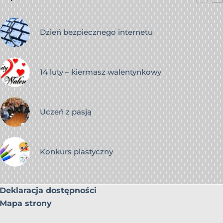
Dzień bezpiecznego internetu
14 luty – kiermasz walentynkowy
Uczeń z pasją
Konkurs plastyczny
Deklaracja dostępności
Mapa strony