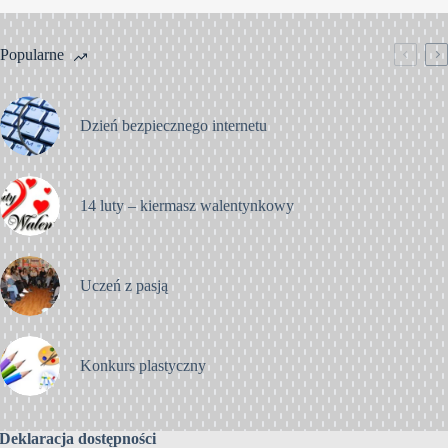
Popularne
Dzień bezpiecznego internetu
14 luty – kiermasz walentynkowy
Uczeń z pasją
Konkurs plastyczny
Deklaracja dostępności