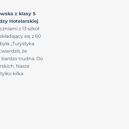
owska z klasy 5
zy Hotelarskiej
.
uczniami z 13 szkół
kładający się z 60
była „Turystyka
ierdzili, że
 bardzo trudna. Do
rskich. Nasze
tylko kilka