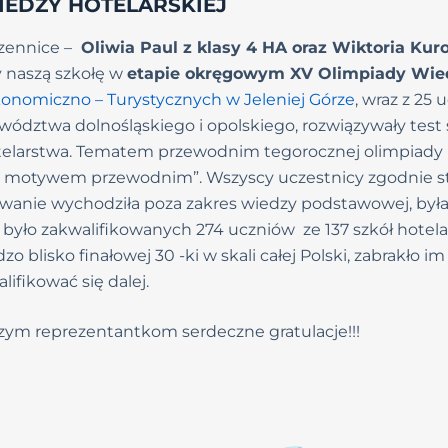
IEDZY HOTELARSKIEJ
czennice –
Oliwia Paul z klasy 4 HA oraz Wiktoria Kur
y naszą szkołę w
etapie okręgowym XV Olimpiady Wied
konomiczno – Turystycznych w Jeleniej Górze
, wraz z 25 
wództwa dolnośląskiego i opolskiego, rozwiązywały test s
telarstwa. Tematem przewodnim tegorocznej olimpiady 
 motywem przewodnim”. Wszyscy uczestnicy zgodnie stw
anie wychodziła poza zakres wiedzy podstawowej, była
yło zakwalifikowanych 274 uczniów ze 137 szkół hotela
o blisko finałowej 30 -ki w skali całej Polski, zabrakło im 
ifikować się dalej.
ym reprezentantkom serdeczne gratulacje!!!