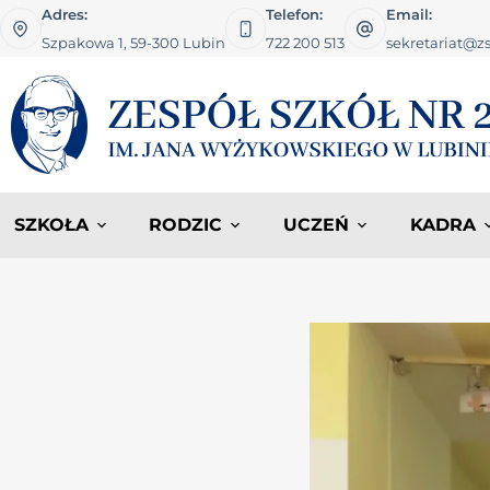
Adres:
Telefon:
Email:
Szpakowa 1, 59-300 Lubin
722 200 513
sekretariat@zs
SZKOŁA
RODZIC
UCZEŃ
KADRA