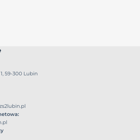
e
 1, 59-300 Lubin
zs2lubin.pl
rnetowa:
.pl
cy