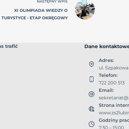
NASTĘPNY
WPIS
XI OLIMPIADA WIEDZY O
TURYSTYCE - ETAP OKRĘGOWY
Dane kontaktow
s trafić
Adres:
ul. Szpakowa
Telefon:
722 200 513
Email:
sekretariat@
Strona inte
www.zs2lubin
Godziny pra
7:30 – 15:00