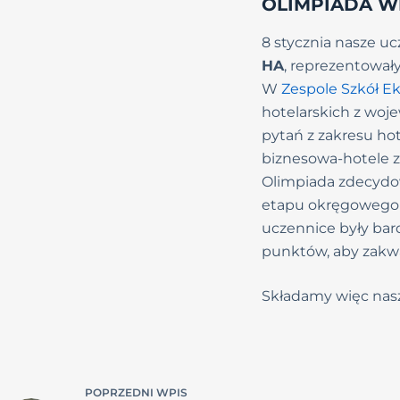
OLIMPIADA W
8 stycznia nasze u
HA
, reprezentował
W
Zespole Szkół E
hotelarskich z woje
pytań z zakresu ho
biznesowa-hotele z
Olimpiada zdecydow
etapu okręgowego b
uczennice były bardz
punktów, aby zakwal
Składamy więc nasz
POPRZEDNI
WPIS