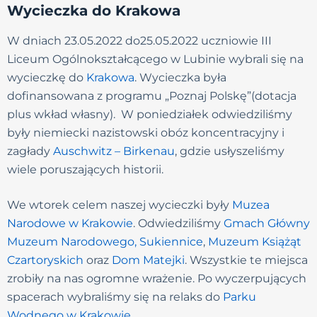
Wycieczka do Krakowa
W dniach 23.05.2022 do25.05.2022 uczniowie III
Liceum Ogólnokształcącego w Lubinie wybrali się na
wycieczkę do
Krakowa
. Wycieczka była
dofinansowana z programu „Poznaj Polskę”(dotacja
plus wkład własny). W poniedziałek odwiedziliśmy
były niemiecki nazistowski obóz koncentracyjny i
zagłady
Auschwitz – Birkenau
, gdzie usłyszeliśmy
wiele poruszających historii.
We wtorek celem naszej wycieczki były
Muzea
Narodowe w Krakowie
. Odwiedziliśmy
Gmach Główny
Muzeum Narodowego, Sukiennice
,
Muzeum Książąt
Czartoryskich
oraz
Dom Matejki
. Wszystkie te miejsca
zrobiły na nas ogromne wrażenie. Po wyczerpujących
spacerach wybraliśmy się na relaks do
Parku
Wodnego w Krakowie
.