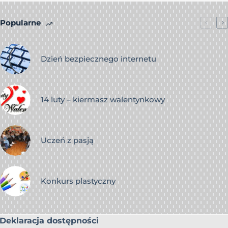
Popularne
Dzień bezpiecznego internetu
14 luty – kiermasz walentynkowy
Uczeń z pasją
Konkurs plastyczny
Deklaracja dostępności