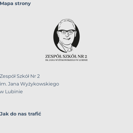
Mapa strony
Zespół Szkół Nr 2
im. Jana Wyżykowskiego
w Lubinie
Jak do nas trafić