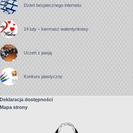
Dzień bezpiecznego internetu
14 luty – kiermasz walentynkowy
Uczeń z pasją
Konkurs plastyczny
Deklaracja dostępności
Mapa strony