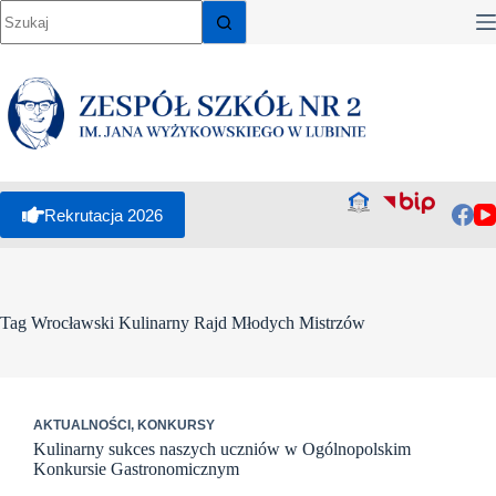
Przejdź
do
treści
Rekrutacja 2026
Tag
Wrocławski Kulinarny Rajd Młodych Mistrzów
AKTUALNOŚCI
,
KONKURSY
Kulinarny sukces naszych uczniów w Ogólnopolskim
Konkursie Gastronomicznym