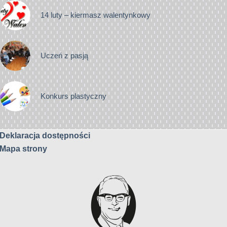
14 luty – kiermasz walentynkowy
Uczeń z pasją
Konkurs plastyczny
Deklaracja dostępności
Mapa strony