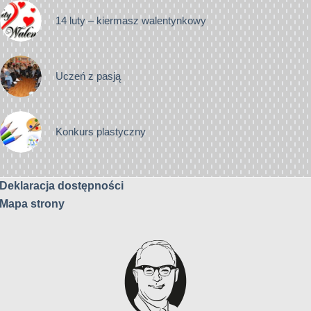
14 luty – kiermasz walentynkowy
Uczeń z pasją
Konkurs plastyczny
Deklaracja dostępności
Mapa strony