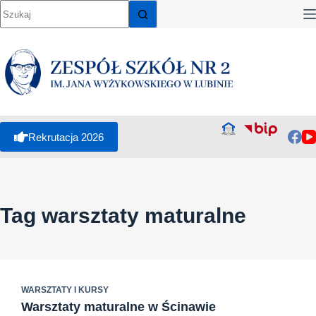
Przejdź
do
treści
Rekrutacja 2026
Tag
warsztaty maturalne
WARSZTATY I KURSY
Warsztaty maturalne w Ścinawie