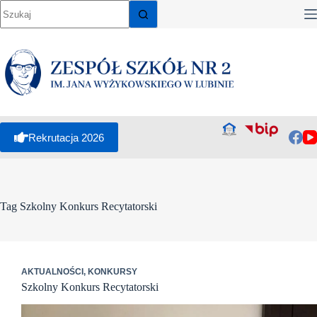
Przejdź
do
treści
Rekrutacja 2026
Tag
Szkolny Konkurs Recytatorski
AKTUALNOŚCI
,
KONKURSY
Szkolny Konkurs Recytatorski