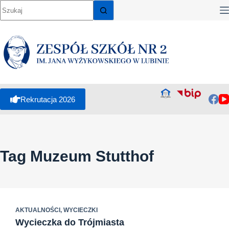
Przejdź
do
treści
Rekrutacja 2026
Tag
Muzeum Stutthof
AKTUALNOŚCI
,
WYCIECZKI
Wycieczka do Trójmiasta