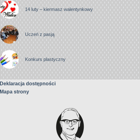
14 luty – kiermasz walentynkowy
Uczeń z pasją
Konkurs plastyczny
Deklaracja dostępności
Mapa strony