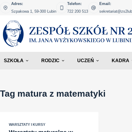
Przejdź
Adres:
Telefon:
Email:
do
Szpakowa 1, 59-300 Lubin
722 200 513
sekretariat@zs2lub
treści
SZKOŁA
RODZIC
UCZEŃ
KADRA
Tag
matura z matematyki
WARSZTATY I KURSY