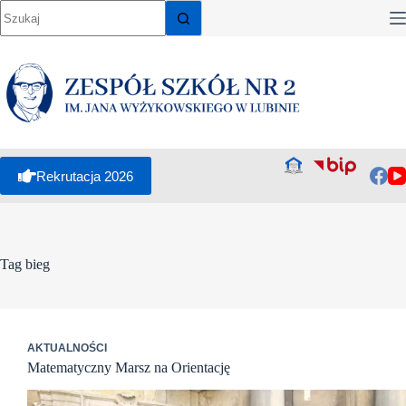
Przejdź
do
treści
Rekrutacja 2026
Tag
bieg
AKTUALNOŚCI
Matematyczny Marsz na Orientację