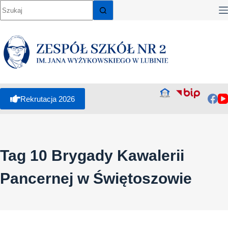
Przejdź
do
treści
Rekrutacja 2026
Tag
10 Brygady Kawalerii
Pancernej w Świętoszowie