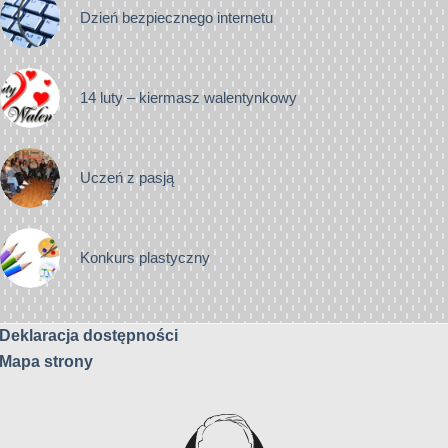
Dzień bezpiecznego internetu
14 luty – kiermasz walentynkowy
Uczeń z pasją
Konkurs plastyczny
Deklaracja dostępności
Mapa strony