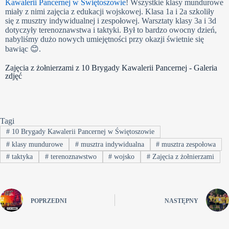
Kawalerii Pancernej w Świętoszowie
! Wszystkie klasy mundurowe
miały z nimi zajęcia z edukacji wojskowej. Klasa 1a i 2a szkoliły
się z musztry indywidualnej i zespołowej. Warsztaty klasy 3a i 3d
dotyczyły terenoznawstwa i taktyki. Był to bardzo owocny dzień,
nabyliśmy dużo nowych umiejętności przy okazji świetnie się
bawiąc 😊.
Zajęcia z żołnierzami z 10 Brygady Kawalerii Pancernej - Galeria
zdjęć
Tagi
#
10 Brygady Kawalerii Pancernej w Świętoszowie
#
klasy mundurowe
#
musztra indywidualna
#
musztra zespołowa
#
taktyka
#
terenoznawstwo
#
wojsko
#
Zajęcia z żołnierzami
POPRZEDNI
NASTĘPNY