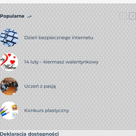
Popularne
Dzień bezpiecznego internetu
14 luty – kiermasz walentynkowy
Uczeń z pasją
Konkurs plastyczny
Deklaracja dostępności