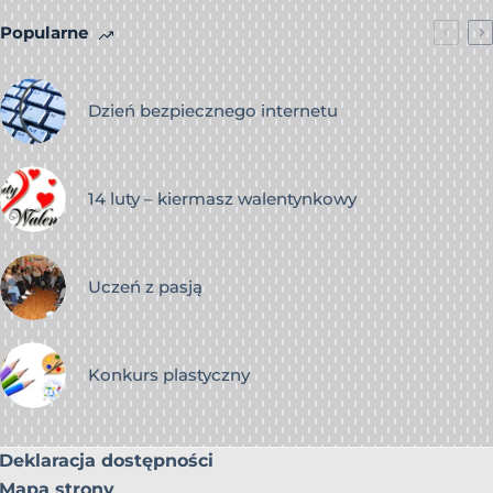
Popularne
Dzień bezpiecznego internetu
14 luty – kiermasz walentynkowy
Uczeń z pasją
Konkurs plastyczny
Deklaracja dostępności
Mapa strony