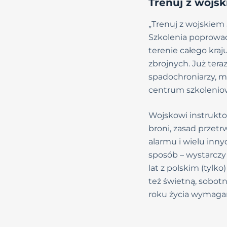
Trenuj z wojs
„Trenuj z wojskiem
Szkolenia poprowa
terenie całego kraj
zbrojnych. Już tera
spadochroniarzy, m
centrum szkoleniowe
Wojskowi instrukto
broni, zasad przet
alarmu i wielu inny
sposób – wystarczy
lat z polskim (tylk
też świetną, sobot
roku życia wymaga