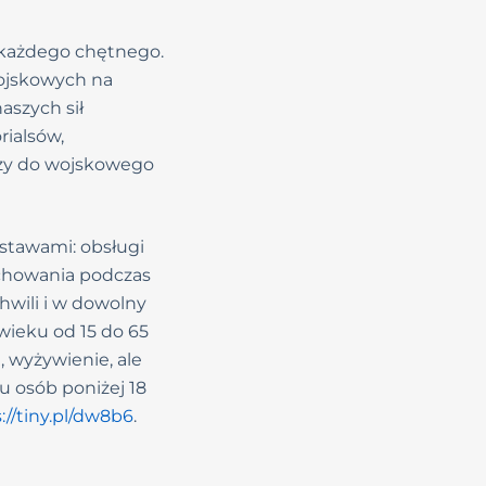
a każdego chętnego.
wojskowych na
aszych sił
rialsów,
 czy do wojskowego
dstawami: obsługi
achowania podczas
hwili i w dowolny
wieku od 15 do 65
, wyżywienie, ale
u osób poniżej 18
://tiny.pl/dw8b6
.