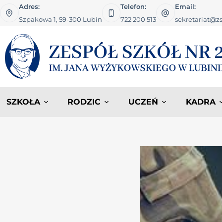
Adres:
Telefon:
Email:
Szpakowa 1, 59-300 Lubin
722 200 513
sekretariat@zs
SZKOŁA
RODZIC
UCZEŃ
KADRA