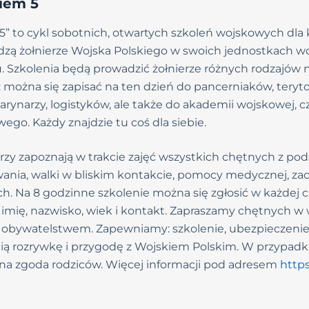
kiem 5
 5” to cykl sobotnich, otwartych szkoleń wojskowych dl
dzą żołnierze Wojska Polskiego w swoich jednostkach 
u. Szkolenia będą prowadzić żołnierze różnych rodzajów n
z można się zapisać na ten dzień do pancerniaków, teryto
arynarzy, logistyków, ale także do akademii wojskowej,
go. Każdy znajdzie tu coś dla siebie.
rzy zapoznają w trakcie zajęć wszystkich chętnych z po
rwania, walki w bliskim kontakcie, pomocy medycznej, z
ch. Na 8 godzinne szkolenie można się zgłosić w każdej c
 imię, nazwisko, wiek i kontakt. Zapraszamy chętnych w 
o) obywatelstwem. Zapewniamy: szkolenie, ubezpieczenie
nią rozrywkę i przygodę z Wojskiem Polskim. W przypadk
na zgoda rodziców. Więcej informacji pod adresem
https