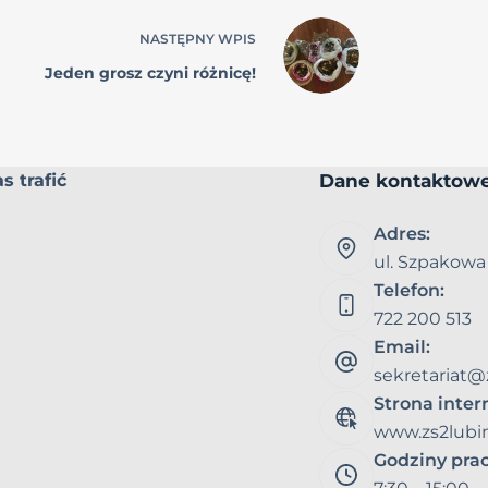
NASTĘPNY
WPIS
Jeden grosz czyni różnicę!
Dane kontaktow
s trafić
Adres:
ul. Szpakowa
Telefon:
722 200 513
Email:
sekretariat@
Strona inte
www.zs2lubin
Godziny pra