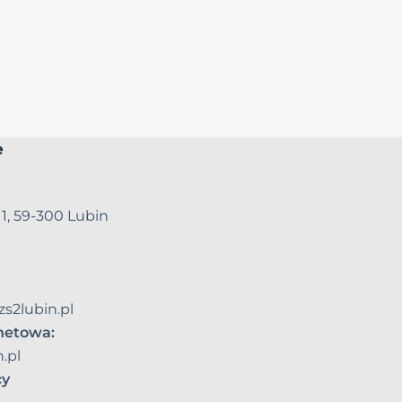
e
 1, 59-300 Lubin
zs2lubin.pl
rnetowa:
.pl
cy