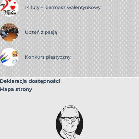
14 luty – kiermasz walentynkowy
Uczeń z pasją
Konkurs plastyczny
Deklaracja dostępności
Mapa strony