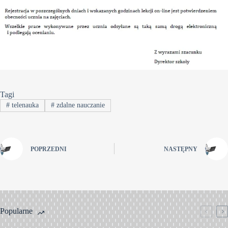
Tagi
#
telenauka
#
zdalne nauczanie
POPRZEDNI
NASTĘPNY
Popularne