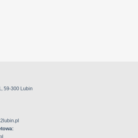
1, 59-300 Lubin
2lubin.pl
etowa:
pl