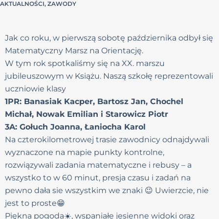
AKTUALNOŚCI
,
ZAWODY
Jak co roku, w pierwszą sobotę października odbył się
Matematyczny Marsz na Orientację.
W tym rok spotkaliśmy się na XX. marszu
jubileuszowym w Książu. Naszą szkołę reprezentowali
uczniowie klasy
1PR: Banasiak Kacper, Bartosz Jan, Chochel
Michał, Nowak Emilian i Starowicz Piotr
3A: Gołuch Joanna, Łaniocha Karol
Na czterokilometrowej trasie zawodnicy odnajdywali
wyznaczone na mapie punkty kontrolne,
rozwiązywali zadania matematyczne i rebusy – a
wszystko to w 60 minut, presja czasu i zadań na
pewno dała sie wszystkim we znaki 😉 Uwierzcie, nie
jest to proste😁
Piękna pogoda☀️, wspaniałe jesienne widoki oraz