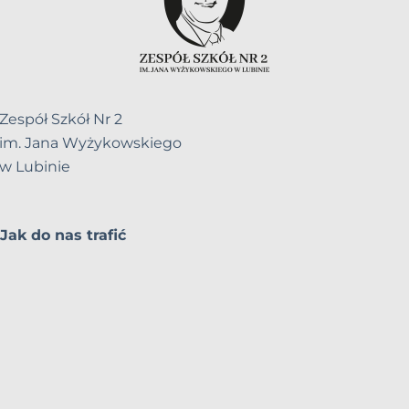
Zespół Szkół Nr 2
im. Jana Wyżykowskiego
w Lubinie
Jak do nas trafić