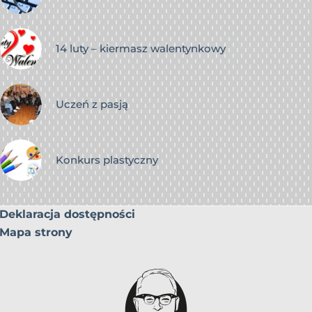
14 luty – kiermasz walentynkowy
Uczeń z pasją
Konkurs plastyczny
Deklaracja dostępności
Mapa strony