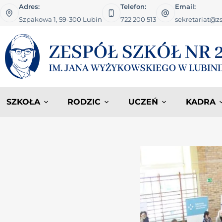
Adres:
Telefon:
Email:
Szpakowa 1, 59-300 Lubin
722 200 513
sekretariat@zs
SZKOŁA
RODZIC
UCZEŃ
KADRA