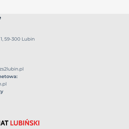
e
 1, 59-300 Lubin
zs2lubin.pl
rnetowa:
.pl
cy