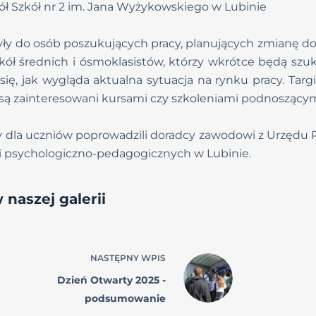
pół Szkół nr 2 im. Jana Wyżykowskiego w Lubinie
yły do osób poszukujących pracy, planujących zmianę d
kół średnich i ósmoklasistów, którzy wkrótce będą szuk
się, jak wygląda aktualna sytuacja na rynku pracy. Targ
y są zainteresowani kursami czy szkoleniami podnoszącymi
y dla uczniów poprowadzili doradcy zawodowi z Urzędu P
dni psychologiczno-pedagogicznych w Lubinie.
 naszej galerii
NASTĘPNY
WPIS
Dzień Otwarty 2025 -
podsumowanie