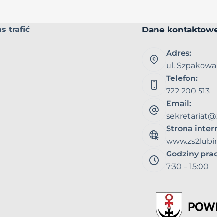
Dane kontaktow
s trafić
Adres:
ul. Szpakowa
Telefon:
722 200 513
Email:
sekretariat@
Strona inte
www.zs2lubin
Godziny pra
7:30 – 15:00