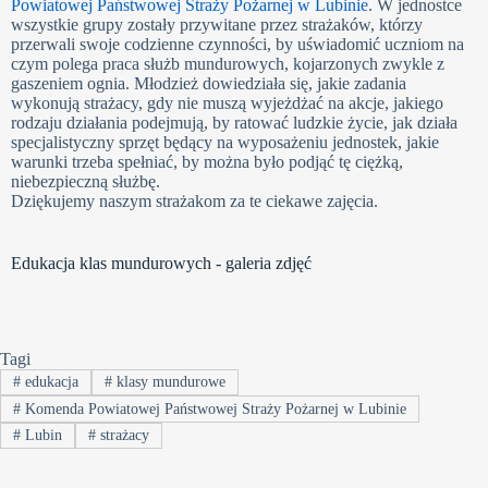
Powiatowej Państwowej Straży Pożarnej w Lubinie
. W jednostce
wszystkie grupy zostały przywitane przez strażaków, którzy
przerwali swoje codzienne czynności, by uświadomić uczniom na
czym polega praca służb mundurowych, kojarzonych zwykle z
gaszeniem ognia. Młodzież dowiedziała się, jakie zadania
wykonują strażacy, gdy nie muszą wyjeżdżać na akcje, jakiego
rodzaju działania podejmują, by ratować ludzkie życie, jak działa
specjalistyczny sprzęt będący na wyposażeniu jednostek, jakie
warunki trzeba spełniać, by można było podjąć tę ciężką,
niebezpieczną służbę.
Dziękujemy naszym strażakom za te ciekawe zajęcia.
Edukacja klas mundurowych - galeria zdjęć
Tagi
#
edukacja
#
klasy mundurowe
#
Komenda Powiatowej Państwowej Straży Pożarnej w Lubinie
#
Lubin
#
strażacy