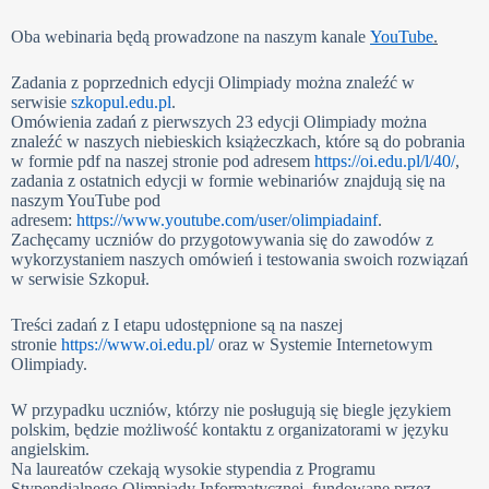
Oba webinaria będą prowadzone na naszym kanale
YouTube
.
Zadania z poprzednich edycji Olimpiady można znaleźć w
serwisie
szkopul.edu.pl
.
Omówienia zadań z pierwszych 23 edycji Olimpiady można
znaleźć w naszych niebieskich książeczkach, które są do pobrania
w formie pdf na naszej stronie pod adresem
https://oi.edu.pl/l/40/
,
zadania z ostatnich edycji w formie webinariów znajdują się na
naszym YouTube pod
adresem:
https://www.youtube.com/user/olimpiadainf
.
Zachęcamy uczniów do przygotowywania się do zawodów z
wykorzystaniem naszych omówień i testowania swoich rozwiązań
w serwisie Szkopuł.
Treści zadań z I etapu udostępnione są na naszej
stronie
https://www.oi.edu.pl/
oraz w Systemie Internetowym
Olimpiady.
W przypadku uczniów, którzy nie posługują się biegle językiem
polskim, będzie możliwość kontaktu z organizatorami w języku
angielskim.
Na laureatów czekają wysokie stypendia z Programu
Stypendialnego Olimpiady Informatycznej, fundowane przez