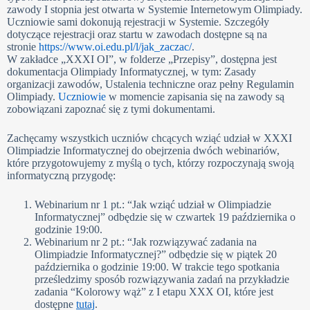
zawody I stopnia jest otwarta w Systemie Internetowym Olimpiady.
Uczniowie sami dokonują rejestracji w Systemie. Szczegóły
dotyczące rejestracji oraz startu w zawodach dostępne są na
stronie
https://www.oi.edu.pl/l/jak_zaczac/
.
W zakładce „XXXI OI”, w folderze „Przepisy”, dostępna jest
dokumentacja Olimpiady Informatycznej, w tym: Zasady
organizacji zawodów, Ustalenia techniczne oraz pełny Regulamin
Olimpiady.
Uczniowie
w momencie zapisania się na zawody są
zobowiązani zapoznać się z tymi dokumentami.
Zachęcamy wszystkich uczniów chcących wziąć udział w XXXI
Olimpiadzie Informatycznej do obejrzenia dwóch webinariów,
które przygotowujemy z myślą o tych, którzy rozpoczynają swoją
informatyczną przygodę:
Webinarium nr 1 pt.: “Jak wziąć udział w Olimpiadzie
Informatycznej” odbędzie się w czwartek 19 października o
godzinie 19:00.
Webinarium nr 2 pt.: “Jak rozwiązywać zadania na
Olimpiadzie Informatycznej?” odbędzie się w piątek 20
października o godzinie 19:00. W trakcie tego spotkania
prześledzimy sposób rozwiązywania zadań na przykładzie
zadania “Kolorowy wąż” z I etapu XXX OI, które jest
dostępne
tutaj
.