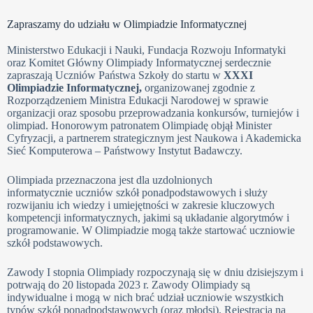
Zapraszamy do udziału w Olimpiadzie Informatycznej
Ministerstwo Edukacji i Nauki, Fundacja Rozwoju Informatyki
oraz Komitet Główny Olimpiady Informatycznej serdecznie
zapraszają Uczniów Państwa Szkoły do startu w
XXXI
Olimpiadzie Informatycznej,
organizowanej zgodnie z
Rozporządzeniem Ministra Edukacji Narodowej w sprawie
organizacji oraz sposobu przeprowadzania konkursów, turniejów i
olimpiad. Honorowym patronatem Olimpiadę objął Minister
Cyfryzacji, a partnerem strategicznym jest Naukowa i Akademicka
Sieć Komputerowa – Państwowy Instytut Badawczy.
Olimpiada przeznaczona jest dla uzdolnionych
informatycznie uczniów szkół ponadpodstawowych i służy
rozwijaniu ich wiedzy i umiejętności w zakresie kluczowych
kompetencji informatycznych, jakimi są układanie algorytmów i
programowanie. W Olimpiadzie mogą także startować uczniowie
szkół podstawowych.
Zawody I stopnia Olimpiady rozpoczynają się w dniu dzisiejszym i
potrwają do 20 listopada 2023 r. Zawody Olimpiady są
indywidualne i mogą w nich brać udział uczniowie wszystkich
typów szkół ponadpodstawowych (oraz młodsi). Rejestracja na