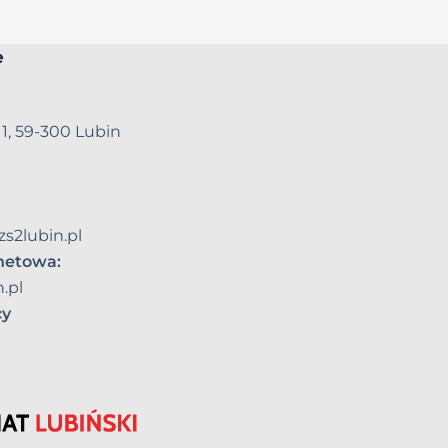
e
 1, 59-300 Lubin
zs2lubin.pl
rnetowa:
.pl
cy