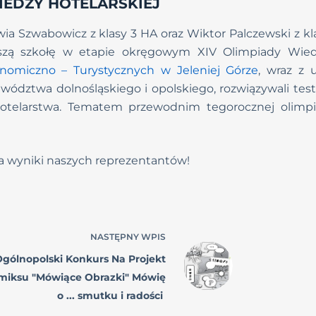
IEDZY HOTELARSKIEJ
wia Szwabowicz z klasy 3 HA oraz Wiktor Palczewski z kl
aszą szkołę w etapie okręgowym XIV Olimpiady Wiedz
nomiczno – Turystycznych w Jeleniej Górze
, wraz z 
wództwa dolnośląskiego i opolskiego, rozwiązywali test
otelarstwa. Tematem przewodnim tegorocznej olimpi
a wyniki naszych reprezentantów!
NASTĘPNY
WPIS
gólnopolski Konkurs Na Projekt
miksu "Mówiące Obrazki" Mówię
o ... smutku i radości