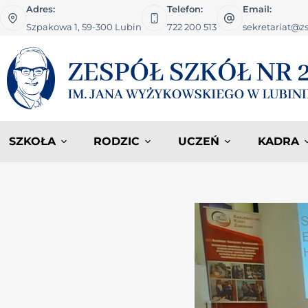
Adres:
Telefon:
Email:
Szpakowa 1, 59-300 Lubin
722 200 513
sekretariat@zs
SZKOŁA
RODZIC
UCZEŃ
KADRA