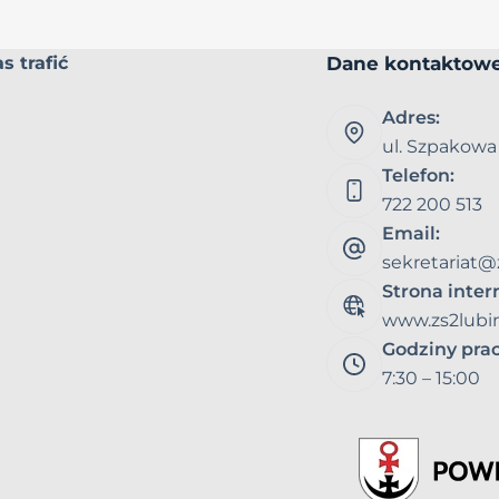
Dane kontaktow
s trafić
Adres:
ul. Szpakowa
Telefon:
722 200 513
Email:
sekretariat@
Strona inte
www.zs2lubin
Godziny pra
7:30 – 15:00