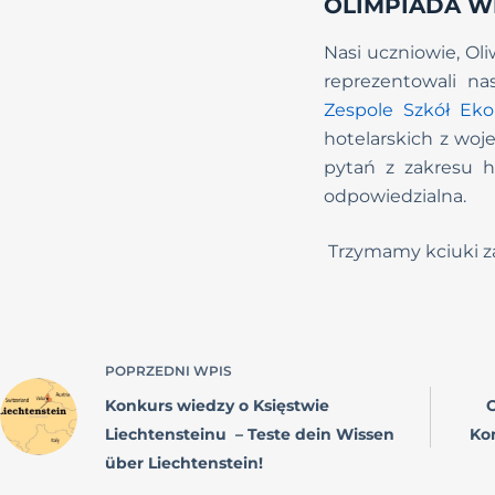
OLIMPIADA W
Nasi uczniowie, Oli
reprezentowali n
Zespole Szkół Eko
hotelarskich z woje
pytań z zakresu h
odpowiedzialna.
Trzymamy kciuki z
POPRZEDNI
WPIS
Konkurs wiedzy o Księstwie
O
Liechtensteinu – Teste dein Wissen
Ko
über Liechtenstein!