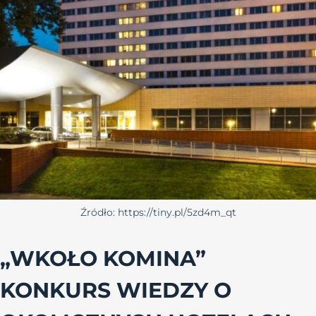
Źródło: https://tiny.pl/5zd4m_qt
„WKOŁO KOMINA”
KONKURS WIEDZY O