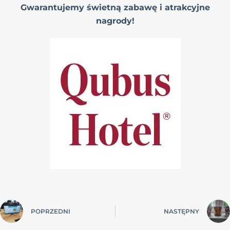
G
warantujemy świetną zabawę i atrakcyjne
nagrody!
POPRZEDNI
NASTĘPNY