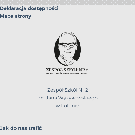
Deklaracja dostępności
Mapa strony
Zespół Szkół Nr 2
im. Jana Wyżykowskiego
w Lubinie
Jak do nas trafić