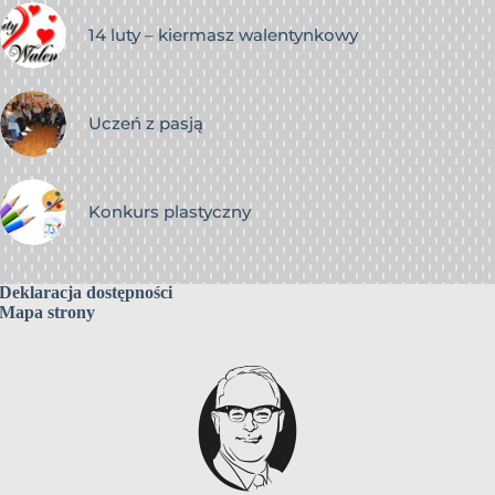
14 luty – kiermasz walentynkowy
Uczeń z pasją
Konkurs plastyczny
Deklaracja dostępności
Mapa strony