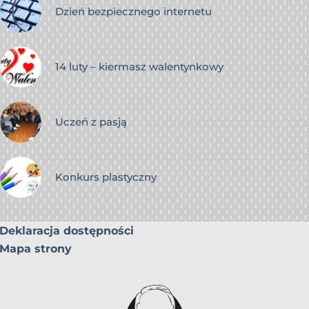
Dzień bezpiecznego internetu
14 luty – kiermasz walentynkowy
Uczeń z pasją
Konkurs plastyczny
Deklaracja dostępności
Mapa strony