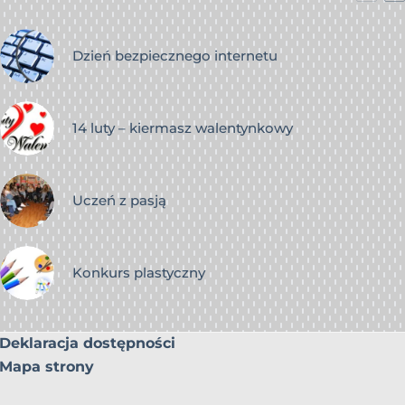
Dzień bezpiecznego internetu
14 luty – kiermasz walentynkowy
Uczeń z pasją
Konkurs plastyczny
Deklaracja dostępności
Mapa strony