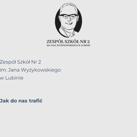
Zespół Szkół Nr 2
im. Jana Wyżykowskiego
w Lubinie
Jak do nas trafić