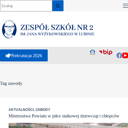
Przejdź
do
treści
Rekrutacja 2026
Tag
zawody
AKTUALNOŚCI
,
ZAWODY
Mistrzostwa Powiatu w piłce siatkowej dziewcząt i chłopców