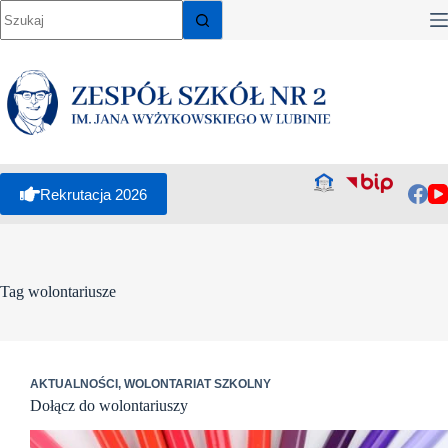
Przejdź
do
treści
Rekrutacja 2026
Tag
wolontariusze
AKTUALNOŚCI
,
WOLONTARIAT SZKOLNY
Dołącz do wolontariuszy