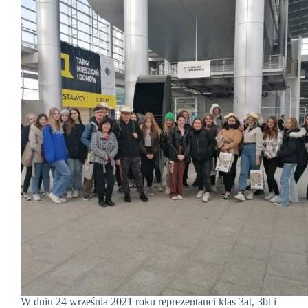
W dniu 24 września 2021 roku reprezentanci klas 3at, 3bt i