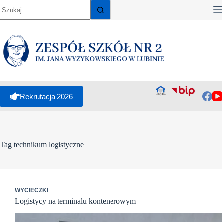
Przejdź
do
treści
Rekrutacja 2026
Tag
technikum logistyczne
WYCIECZKI
Logistycy na terminalu kontenerowym