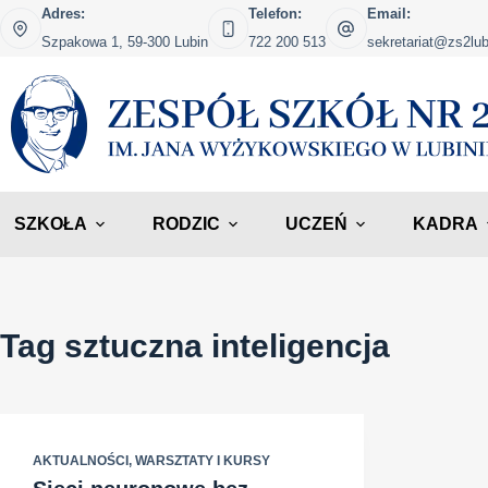
Przejdź
Adres:
Telefon:
Email:
do
Szpakowa 1, 59-300 Lubin
722 200 513
sekretariat@zs2lub
treści
SZKOŁA
RODZIC
UCZEŃ
KADRA
Tag
sztuczna inteligencja
AKTUALNOŚCI
,
WARSZTATY I KURSY