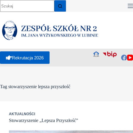
Przejdź
do
treści
Rekrutacja 2026
Tag
stowarzyszenie lepsza przyszłość
AKTUALNOŚCI
Stowarzyszenie „Lepsza Przyszłość”