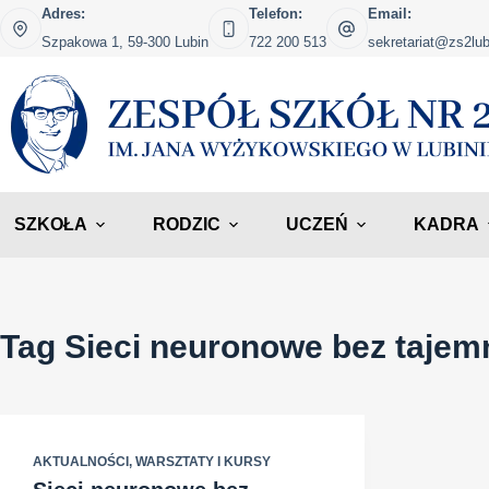
Przejdź
Adres:
Telefon:
Email:
do
Szpakowa 1, 59-300 Lubin
722 200 513
sekretariat@zs2lub
treści
SZKOŁA
RODZIC
UCZEŃ
KADRA
Tag
Sieci neuronowe bez tajem
AKTUALNOŚCI
,
WARSZTATY I KURSY