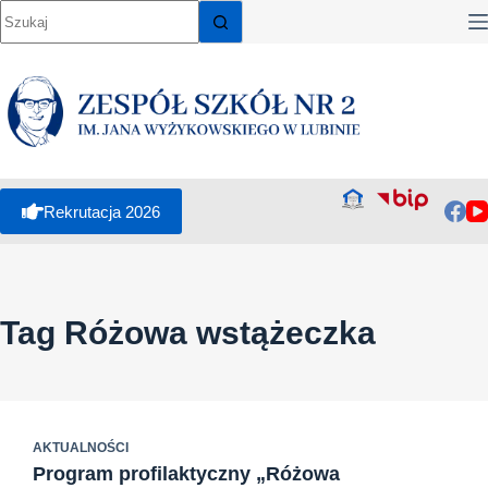
Przejdź
do
treści
Rekrutacja 2026
Tag
Różowa wstążeczka
AKTUALNOŚCI
Program profilaktyczny „Różowa