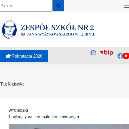
Przejdź
do
treści
Rekrutacja 2026
Tag
logistyka
WYCIECZKI
Logistycy na terminalu kontenerowym