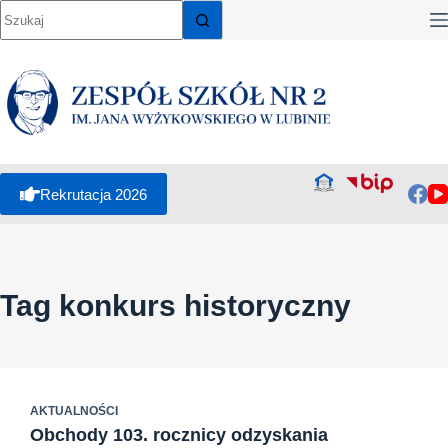
Przejdź
do
treści
Rekrutacja 2026
Tag
konkurs historyczny
AKTUALNOŚCI
Obchody 103. rocznicy odzyskania